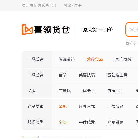
欢迎来到喜领货仓！
登录/注册
源头货 一口价
西洋参
一级分类
传统滋补
营养食品
医疗器械
二级分类
全部
美容抗衰
基础维生素
品牌
广誉远
优卡丹
内廷上用
产品类型
全部
海外直邮
一般贸易
服务类型
全部
一件代发
批发采集