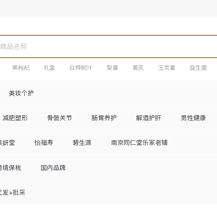
黑枸杞
礼盒
白桦树汁
梨膏
黄芪
玉灵膏
益生菌
美妆个护
减肥塑形
骨骼关节
肠胃养护
解酒护肝
男性健康
集妍堂
怡福寿
碧生源
南京同仁堂乐家老铺
跨境保税
国内品牌
代发+批采