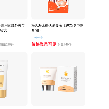
寿医用远红外关节
海氏海诺碘伏消毒液（20支/盒/400
g/支
盒/箱）
一件代发
价格登录可见
销量218件
销量149件