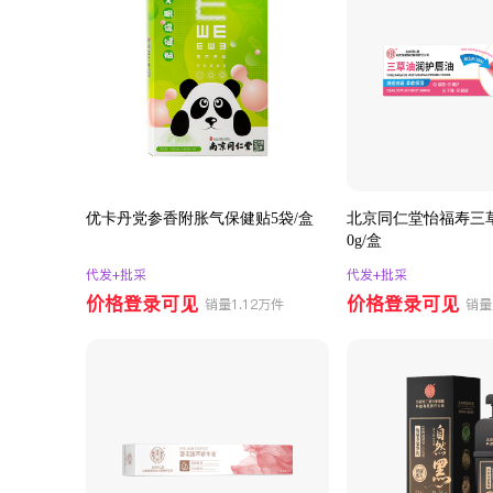
优卡丹党参香附胀气保健贴5袋/盒
北京同仁堂怡福寿三
0g/盒
代发+批采
代发+批采
价格登录可见
价格登录可见
销量1.12万件
销量