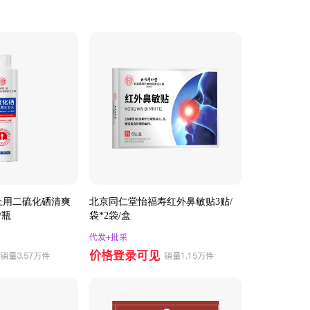
上用二硫化硒清爽
北京同仁堂怡福寿红外鼻敏贴3贴/
/瓶
袋*2袋/盒
代发+批采
价格登录可见
销量3.57万件
销量1.15万件