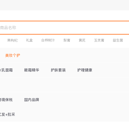
黑枸杞
礼盒
白桦树汁
梨膏
黄芪
玉灵膏
益生菌
美妆个护
水乳面霜
眼霜精华
护肤套装
护理健康
跨境保税
国内品牌
代发+批采