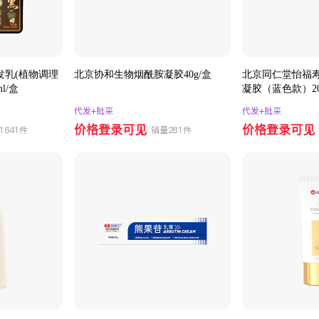
发乳(植物调理
北京协和生物烟酰胺凝胶40g/盒
北京同仁堂怡福
l/盒
凝胶（蓝色款）20
代发+批采
代发+批采
价格登录可见
价格登录可见
1641件
销量281件