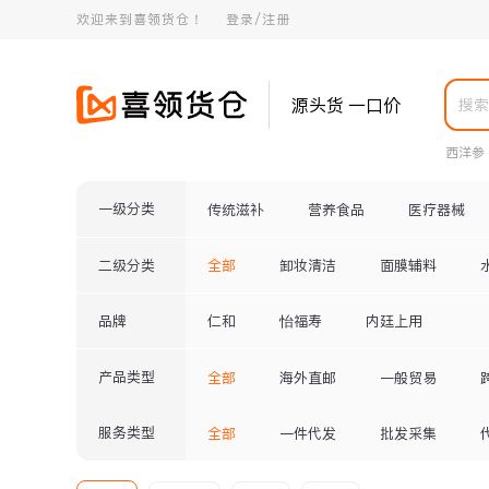
欢迎来到喜领货仓！
登录/注册
源头货 一口价
西洋参
一级分类
传统滋补
营养食品
医疗器械
二级分类
全部
卸妆清洁
面膜辅料
品牌
仁和
怡福寿
内廷上用
产品类型
全部
海外直邮
一般贸易
服务类型
全部
一件代发
批发采集