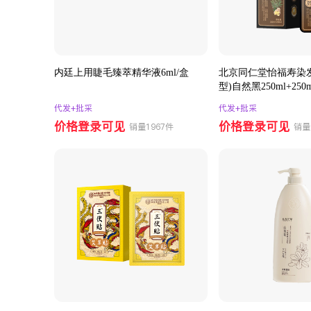
内廷上用睫毛臻萃精华液6ml/盒
北京同仁堂怡福寿染
型)自然黑250ml+250m
代发+批采
代发+批采
价格登录可见
价格登录可见
销量1967件
销量