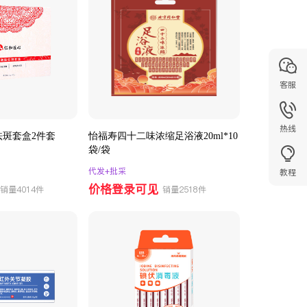
客服
热线
祛斑套盒2件套
怡福寿四十二味浓缩足浴液20ml*10
袋/袋
代发+批采
教程
价格登录可见
销量4014件
销量2518件