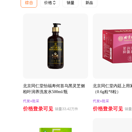
综合
价格
销量
新品
北京同仁堂怡福寿何首乌黑灵芝侧
北京同仁堂内廷上用
柏叶润养洗发水500ml/瓶
（0.6g粒*8粒）
代发+批采
代发+批采
价格登录可见
价格登录可见
销量33.42万件
销量